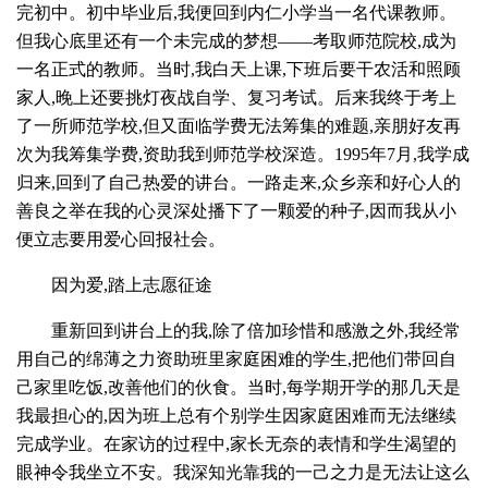
完初中。初中毕业后,我便回到内仁小学当一名代课教师。
但我心底里还有一个未完成的梦想——考取师范院校,成为
一名正式的教师。当时,我白天上课,下班后要干农活和照顾
家人,晚上还要挑灯夜战自学、复习考试。后来我终于考上
了一所师范学校,但又面临学费无法筹集的难题,亲朋好友再
次为我筹集学费,资助我到师范学校深造。1995年7月,我学成
归来,回到了自己热爱的讲台。一路走来,众乡亲和好心人的
善良之举在我的心灵深处播下了一颗爱的种子,因而我从小
便立志要用爱心回报社会。
因为爱,踏上志愿征途
重新回到讲台上的我,除了倍加珍惜和感激之外,我经常
用自己的绵薄之力资助班里家庭困难的学生,把他们带回自
己家里吃饭,改善他们的伙食。当时,每学期开学的那几天是
我最担心的,因为班上总有个别学生因家庭困难而无法继续
完成学业。在家访的过程中,家长无奈的表情和学生渴望的
眼神令我坐立不安。我深知光靠我的一己之力是无法让这么