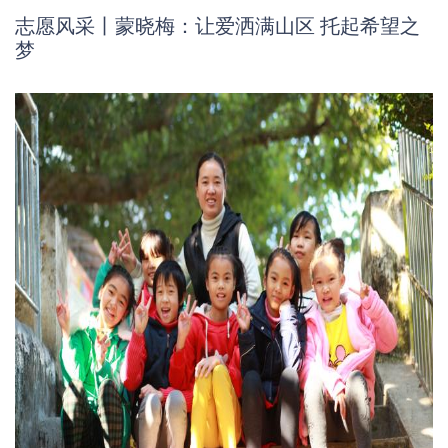
志愿风采丨蒙晓梅：让爱洒满山区 托起希望之
梦