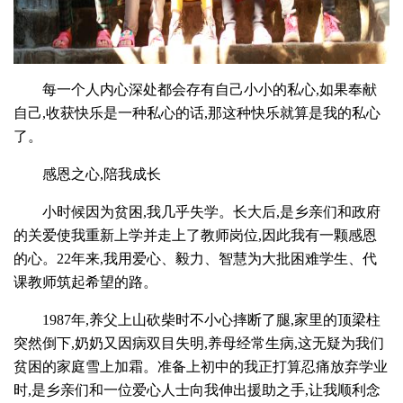
每一个人内心深处都会存有自己小小的私心,如果奉献
自己,收获快乐是一种私心的话,那这种快乐就算是我的私心
了。
感恩之心,陪我成长
小时候因为贫困,我几乎失学。长大后,是乡亲们和政府
的关爱使我重新上学并走上了教师岗位,因此我有一颗感恩
的心。22年来,我用爱心、毅力、智慧为大批困难学生、代
课教师筑起希望的路。
1987年,养父上山砍柴时不小心摔断了腿,家里的顶梁柱
突然倒下,奶奶又因病双目失明,养母经常生病,这无疑为我们
贫困的家庭雪上加霜。准备上初中的我正打算忍痛放弃学业
时,是乡亲们和一位爱心人士向我伸出援助之手,让我顺利念