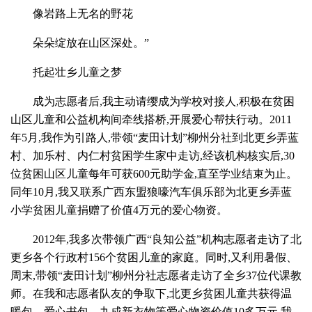
像岩路上无名的野花
朵朵绽放在山区深处。”
托起壮乡儿童之梦
成为志愿者后,我主动请缨成为学校对接人,积极在贫困
山区儿童和公益机构间牵线搭桥,开展爱心帮扶行动。2011
年5月,我作为引路人,带领“麦田计划”柳州分社到北更乡弄蓝
村、加乐村、内仁村贫困学生家中走访,经该机构核实后,30
位贫困山区儿童每年可获600元助学金,直至学业结束为止。
同年10月,我又联系广西东盟狼嚎汽车俱乐部为北更乡弄蓝
小学贫困儿童捐赠了价值4万元的爱心物资。
2012年,我多次带领广西“良知公益”机构志愿者走访了北
更乡各个行政村156个贫困儿童的家庭。同时,又利用暑假、
周末,带领“麦田计划”柳州分社志愿者走访了全乡37位代课教
师。在我和志愿者队友的争取下,北更乡贫困儿童共获得温
暖包、爱心书包、九成新衣物等爱心物资价值10多万元,我