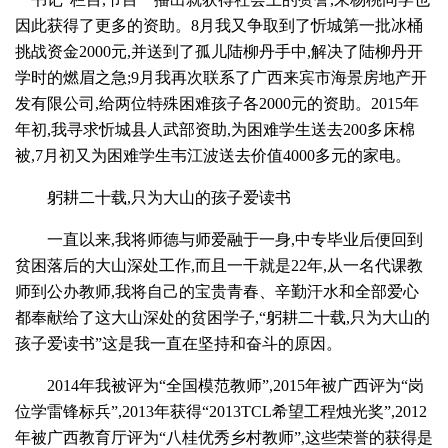
因此获得了更多的资助。8月我又争取到了忻城第一批冰桶
挑战资金2000元,并送到了孤儿陆柳丹手中,解决了陆柳丹开
学时的燃眉之急;9月我再次联系了广西来宾市海景房地产开
发有限公司,给两位特殊困难孩子各2000元的资助。2015年
年初,我寻求忻城县人武部资助,为困难学生送去200多床棉
被,7月初又为困难学生韦江波送去价值4000多元的家电。
躬耕二十载,只为大山的孩子爱读书
一直以来,我将师德与师爱融于一身,中专毕业后便回到
贫困落后的大山深处工作,而且一干就是22年,从一名代课教
师到公办教师,我将自己的宝贵青春、辛勤汗水和全部爱心
都奉献给了这大山深处的贫困学子,“躬耕二十载,只为大山的
孩子爱读书”这是我一直在坚持和奋斗的原因。
2014年我被评为“全国模范教师”,2015年被广西评为“岗
位学雷锋标兵”,2013年获得“2013TCL希望工程烛光奖”,2012
年被广西教育厅评为“八桂优秀乡村教师”,这些荣誉的获得是