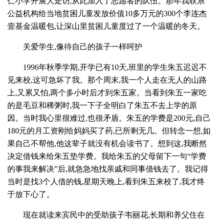
仁小学开展大走访,从此加入了志愿者的队伍。那年我联系
公益机构给当地贫困儿童发放价值10多万元的300个李连杰
壹基金温暖包,让深山里贫困儿童度过了一个温暖的冬天。
关爱学生,像待自己的孩子一样呵护
1996年秋季学期,开学已有10天,班里的学生朱五迟迟不
见来校,这可急坏了我。那个周末,我一个人走在无人的山路
上,又累又怕,两个多小时后才到朱五家。当看到朱五一家吃
的是毛豆和稀粥时,我一下子全明白了朱五不去上学的原
因。当时我心里很难过,也很矛盾。朱五的学费是200元,自己
180元的月工资刚给妈妈买了药,已所剩无几。但转念一想,如
果自己不帮他,他这辈子就没有机会读书了。想到这,我断然
决定借钱来给朱五垫学费。我给朱五的父母留下一句“学费
的事我来解决”后,就急急地找亲戚和同事借钱去了。我记得
当时是找3个人借的钱,星期天晚上,看到朱五来校了,我才终
于放下心了。
现在就读来宾民中的受助孩子韦丽花,长期和养父住在