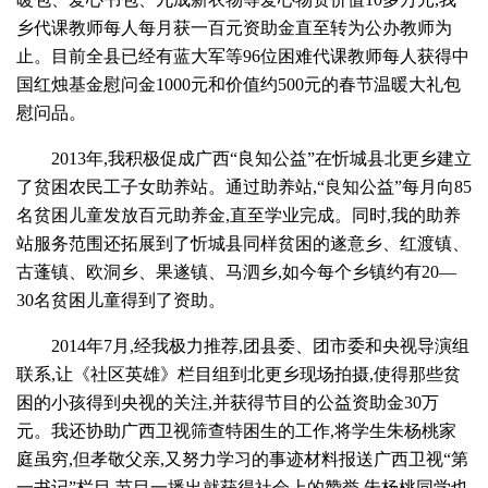
乡代课教师每人每月获一百元资助金直至转为公办教师为
止。目前全县已经有蓝大军等96位困难代课教师每人获得中
国红烛基金慰问金1000元和价值约500元的春节温暖大礼包
慰问品。
2013年,我积极促成广西“良知公益”在忻城县北更乡建立
了贫困农民工子女助养站。通过助养站,“良知公益”每月向85
名贫困儿童发放百元助养金,直至学业完成。同时,我的助养
站服务范围还拓展到了忻城县同样贫困的遂意乡、红渡镇、
古蓬镇、欧洞乡、果遂镇、马泗乡,如今每个乡镇约有20—
30名贫困儿童得到了资助。
2014年7月,经我极力推荐,团县委、团市委和央视导演组
联系,让《社区英雄》栏目组到北更乡现场拍摄,使得那些贫
困的小孩得到央视的关注,并获得节目的公益资助金30万
元。我还协助广西卫视筛查特困生的工作,将学生朱杨桃家
庭虽穷,但孝敬父亲,又努力学习的事迹材料报送广西卫视“第
一书记”栏目,节目一播出就获得社会上的赞誉,朱杨桃同学也