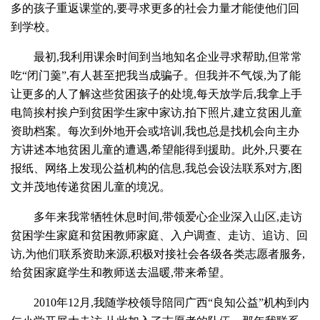
多的孩子重返课堂的,要寻求更多的社会力量才能使他们回
到学校。
最初,我利用课余时间到当地知名企业寻求帮助,但常常
吃“闭门羹”,有人甚至把我当成骗子。但我并不气馁,为了能
让更多的人了解这些贫困孩子的处境,每天放学后,我拿上手
电筒挨村挨户到贫困学生家中家访,拍下照片,建立贫困儿童
资助档案。每次到外地开会或培训,我也总是找机会向主办
方讲述本地贫困儿童的遭遇,希望能得到援助。此外,只要在
报纸、网络上发现公益机构的信息,我总会设法联系对方,图
文并茂地传递贫困儿童的境况。
多年来我常牺牲休息时间,带领爱心企业深入山区,走访
贫困学生家庭和贫困教师家庭、入户调查、走访、追访、回
访,为他们联系资助来源,积极对接社会各级各类志愿者服务,
给贫困家庭学生和教师送去温暖,带来希望。
2010年12月,我随学校领导陪同广西“良知公益”机构到内