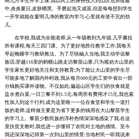
响九月学生开学上课,我以民工的身份投入到山区危房改建
中,炎炎夏日,皮肤晒黑、手磨起泡又成茧,但是每每想到学生
一开学就能在窗明几净的教室内学习,心里就有使不完的劲
儿。
在学校,我成为全能老师,从一年级教到九年级,几乎囊括
所有课程,每天三四门课。为了更好地胜任教学工作,我每天
早起晚睡学习教研教法。为了尽快融入当地,我主动学说黎
族话;穿越116里的蚂蟥山路走访黎苗山寨,只为规劝大山里的
学生家长更好地关注和支持教育;为了能让大山里的学生尽
可能多地了解国内外时政,我从每月600元的工资中省出一部
分钱购买课外读物。不仅如此,偏远山区学生们的伙食就是
盐水煮白菜,一日三餐不到1.5元,每周所有费用才15元,我也索
性加入到这个行列,成为这里唯一一位在食堂和学生一道打
饭的老师,这样做主要是为省下更多的钱用在大山黎苗学生
的学习上。黎苗少数民族的淳朴热情深深地感染了我,在这
里扶贫支教时,我也进一步懂得了农民对土地的感情。至今
我还深深地记得第一次到山里的情景:当地村民一听我说来