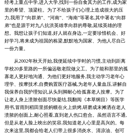
经考上重点中学,进入大学,找到一份自食其力的工作,成为家
里的希望、顶梁柱。为了不给孩子们心理上造成很大的压
力,我用了“向群弟”、“河南”、“海南”等署名,其中署名“向群
弟”也是源于对九八抗洪英雄李向群的尊敬,延续英雄的理
想。我想让孩子们知道,好人就在身边,一定要珍惜机会、好
好学习,将来成为祖国的栋梁,默默地为国家、为他人尽自己
一份力量。
从2002年秋天开始,我便延续中学时的习惯,主动到距离
学校20多里路的一所偏远敬老院做义工。为了能和那里的孤
寡老人更好地沟通、为他们更好地服务,我主动学习老年心
理学、按摩技术,自费购置医疗器械,为老年人量血压,讲解自
我保养自我护理知识,从头到脚耐心给孤寡老人按摩。为了
让老人身上溃脓创面尽快凝结,我翻阅《本草纲目》等医学
用书,冒雨到稻田里抓蚂蟥在火上烘烤,研磨成末摊洒在老人
溃脓的创面上,耐心照看,直到老人伤口愈合。虽然语言不通,
但是从老人脸上映出的笑容,我知道老人心里是高兴的。每
次来这里,我都会给老人们带上很多消炎水、清凉油、创可