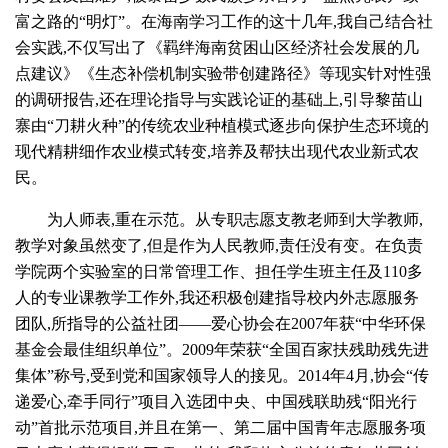
富之路的“明灯”。在海南学习工作的这十几年,我自己结合社
会实践,不仅写出了《羁绊海南贫困山区经济社会发展的几
点建议》《生态补偿机制实验带创建路径》等现实针对性强
的调研报告,还在理论指导与实践论证的基础上,引导黎苗山
寨由“刀耕火种”的传统农业种植模式逐步向保护生态环境的
现代精耕细作农业模式转变,培养及帮扶出现代农业新式农
民。
为人师表,重在示范。从专职志愿支教老师到大学教师,
教学对象虽然变了,但是作为人民教师,责任没有变。在负责
学院两个实验室的日常管理工作、担任学生班主任及110多
人的专业课教学工作外,我还积极创建指导校内外志愿服务
团队,所指导的公益社团——爱心协会在2007年获“中华环保
基金会最佳组织单位”。2009年荣获“全国百家扶残助残先进
集体”称号,受到党和国家领导人的接见。2014年4月,协会“传
递爱心,牵手同行”项目入选团中央、中国残联助残“阳光行
动”首批示范项目,并且在第一、第二届中国青年志愿服务项