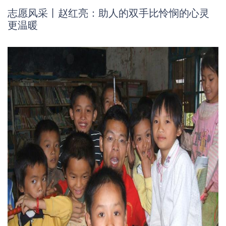
志愿风采丨赵红亮：助人的双手比怜悯的心灵
更温暖