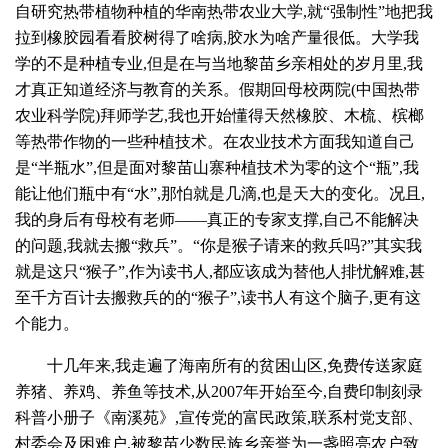
自研究热带植物种植的华南热带农业大学,就“强制性”地把我
拉到橡胶园看看胶树得了啥病,胶水为啥产量很低。大学我
学的不是种植专业,但是在与当地黎苗乡亲相处的岁月里,我
才真正知道经济与教育的关系。假期回母校两院(中国热带
农业科学院)拜师学艺,我也开始懂得天然橡胶、木梳、槟榔
等热带作物的一些种植技术。在农业技术方面我知道自己
是“半瓶水”,但是面对黎苗山寨种植技术为零的这个“瓶”,我
能让他们瓶中有“水”,那怕就是几滴,也是天大的变化。况且,
我的身后有母校有老师——真正的专家支撑,自己不能解决
的问题,我就去搬“救兵”。“你是猴子请来的救兵吗?”其实我
就是这只“猴子”,作为读书人,都应该成为替他人排忧解难,甚
至千方百计去搬救兵的的“猴子”,读书人有这个脑子,更有这
个能力。
十几年来,我走遍了海南所有的贫困山区,免费传送家庭
养猪、养鸡、养鱼等技术,从2007年开始至今,自费印制刻录
科普小册子《南溪苑》,宣传党的富民政策,联系村党支部、
村委会及困难户,被黎苗少数民族乡亲誉为一盏照亮农户致