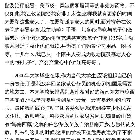
贴及治疗感冒、关节炎、风湿病和腹泻等的非处方药物。不
仅如此,我让敬老院给我安排了床位,这样我就有更多的时间
来照顾这些老人了。在照顾孤寡老人的同时,面对寄养在敬
老院的弃婴弃童,我主动学习手语、儿童心理学,与孩子们做
游戏,让这个被遗忘的角落充满笑声;教孩子们读书识字,主动
联系附近学校让他们就读,并为孩子们购置学习用品、图书
等。十几年来,我已从一个陌生人变成为敬老院孤寡老人心
中的“好儿子”、弃婴弃童心中的“红亮哥哥”。
2006年大学毕业在即,作为当代大学生,应该担起自己的
一份责任,于是我放弃回老家做公务员的机会,到祖国最需要
的地方去。本来学校安排我到条件相对好的海南东方市琼西
中学支教,但我坚持要申请到条件最苦、最需要老师的地方
去。最终我的诚心打动了团省委领导,我来到黎苗少数民族
居住地、教师稀缺、科技落后的国家级贫困县,鹦哥岭山麓
有“海南西藏”之称的白沙黎族苗族自治县南开乡,志愿扶贫支
教。刚来到这儿的时候,这里的学校正值危房改建,为了不影