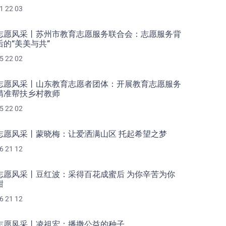
1 22 03
志愿风采丨苏州市教育志愿服务联合会：志愿服务背
后的“美美与共”
5 22 02
志愿风采丨山东教育志愿者团体：开展教育志愿服务
精准帮扶乡村教师
5 22 02
志愿风采丨蒙晓梅：让爱洒满山区 托起希望之梦
6 21 12
志愿风采丨豆红波：采得百花成蜜后 为你辛苦为你
甜
6 21 12
志愿风采丨凌祖宏：播撒公益的种子