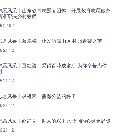
志愿风采丨山东教育志愿者团体：开展教育志愿服务
精准帮扶乡村教师
5 22 02
志愿风采丨蒙晓梅：让爱洒满山区 托起希望之梦
6 21 12
志愿风采丨豆红波：采得百花成蜜后 为你辛苦为你
甜
6 21 12
志愿风采丨凌祖宏：播撒公益的种子
6 21 12
志愿风采丨赵红亮：助人的双手比怜悯的心灵更温暖
6 21 12